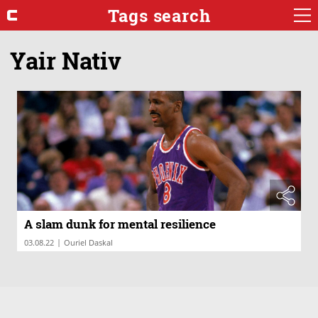
Tags search
Yair Nativ
A slam dunk for mental resilience
|
03.08.22
Ouriel Daskal